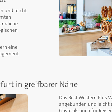
zt.
en und reicht
amten
undliche
ogischen
dern eine
anagement
urt in greifbarer Nähe
Das Best Western Plus W
angebunden und leicht e
Gäste als auch für Reise