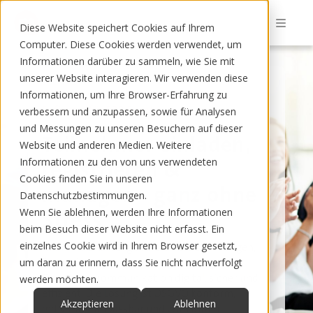
Diese Website speichert Cookies auf Ihrem
Computer. Diese Cookies werden verwendet, um
Informationen darüber zu sammeln, wie Sie mit
unserer Website interagieren. Wir verwenden diese
Professionelle Teilnehmermanagement
Informationen, um Ihre Browser-Erfahrung zu
Software für B2B Events
verbessern und anzupassen, sowie für Analysen
und Messungen zu unseren Besuchern auf dieser
Teilnehmer einladen,
Website und anderen Medien. Weitere
Informationen zu den von uns verwendeten
registrieren &
Cookies finden Sie in unseren
managen - ganz ohne
Datenschutzbestimmungen.
Wenn Sie ablehnen, werden Ihre Informationen
Stress
beim Besuch dieser Website nicht erfasst. Ein
einzelnes Cookie wird in Ihrem Browser gesetzt,
Mit moreEvent organisieren Sie Einladungen,
Registrierungen, Check in, Reporting und
um daran zu erinnern, dass Sie nicht nachverfolgt
Teilnehmerkommunikation digital, sicher und
werden möchten.
effizient. Die Lösung ist DSGVO konform,
Akzeptieren
Ablehnen
individuell anpassbar und wird durch